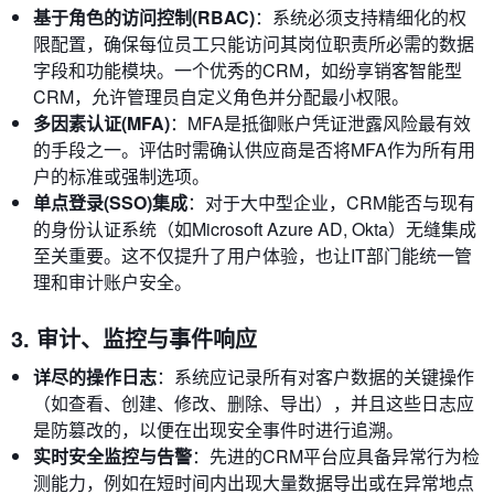
基于角色的访问控制(RBAC)
：系统必须支持精细化的权
限配置，确保每位员工只能访问其岗位职责所必需的数据
字段和功能模块。一个优秀的CRM，如纷享销客智能型
CRM，允许管理员自定义角色并分配最小权限。
多因素认证(MFA)
：MFA是抵御账户凭证泄露风险最有效
的手段之一。评估时需确认供应商是否将MFA作为所有用
户的标准或强制选项。
单点登录(SSO)集成
：对于大中型企业，CRM能否与现有
的身份认证系统（如Microsoft Azure AD, Okta）无缝集成
至关重要。这不仅提升了用户体验，也让IT部门能统一管
理和审计账户安全。
3. 审计、监控与事件响应
详尽的操作日志
：系统应记录所有对客户数据的关键操作
（如查看、创建、修改、删除、导出），并且这些日志应
是防篡改的，以便在出现安全事件时进行追溯。
实时安全监控与告警
：先进的CRM平台应具备异常行为检
测能力，例如在短时间内出现大量数据导出或在异常地点