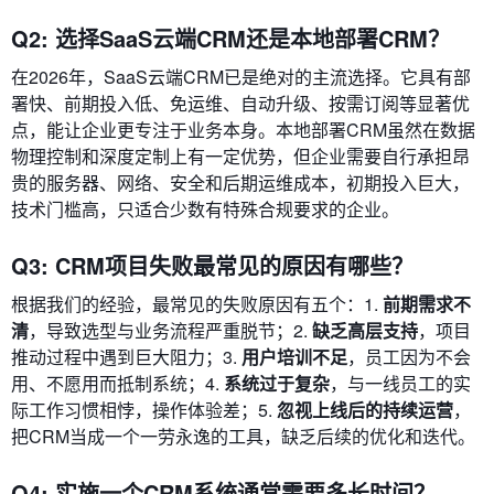
Q2: 选择SaaS云端CRM还是本地部署CRM？
在2026年，SaaS云端CRM已是绝对的主流选择。它具有部
署快、前期投入低、免运维、自动升级、按需订阅等显著优
点，能让企业更专注于业务本身。本地部署CRM虽然在数据
物理控制和深度定制上有一定优势，但企业需要自行承担昂
贵的服务器、网络、安全和后期运维成本，初期投入巨大，
技术门槛高，只适合少数有特殊合规要求的企业。
Q3: CRM项目失败最常见的原因有哪些？
根据我们的经验，最常见的失败原因有五个：1.
前期需求不
清
，导致选型与业务流程严重脱节；2.
缺乏高层支持
，项目
推动过程中遇到巨大阻力；3.
用户培训不足
，员工因为不会
用、不愿用而抵制系统；4.
系统过于复杂
，与一线员工的实
际工作习惯相悖，操作体验差；5.
忽视上线后的持续运营
，
把CRM当成一个一劳永逸的工具，缺乏后续的优化和迭代。
Q4: 实施一个CRM系统通常需要多长时间？