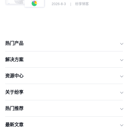
2026-8-3
|
纷享销客
热门产品
一、奠定成功基石：CRM采购的准备与
规划
解决方案
二、洞察市场格局：CRM软件排名解读
与供应商筛选
资源中心
三、深度实战检验：CRM系统评估与免
费试用
关于纷享
四、精明决策：CRM商务谈判与合同审
查
热门推荐
五、签约之后：确保CRM成功落地与高
效应用
最新文章
结语：CRM不仅是工具，更是企业增长