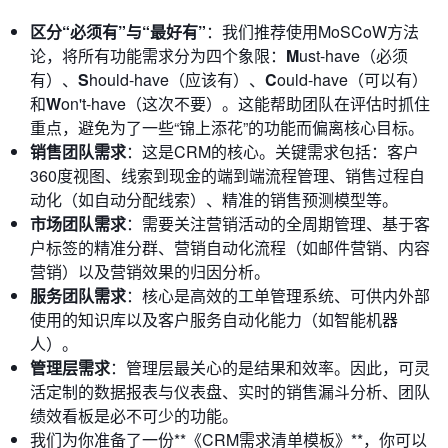
区分“必须有”与“最好有”
：我们推荐使用MoSCoW方法
论，将所有功能需求分为四个象限：
M
ust-have（必须
有）、
S
hould-have（应该有）、
C
ould-have（可以有）
和
W
on't-have（这次不要）。这能帮助团队在评估时抓住
重点，避免为了一些“锦上添花”的功能而偏离核心目标。
销售团队需求
：这是CRM的核心。关键需求包括：客户
360度视图、线索到现金的端到端流程管理、销售过程自
动化（如自动分配线索）、精准的销售预测模型等。
市场团队需求
：需要关注营销活动的全周期管理、基于客
户标签的精准分群、营销自动化流程（如邮件营销、内容
营销）以及营销效果的归因分析。
服务团队需求
：核心是高效的工单管理系统、可供内外部
使用的知识库以及客户服务自动化能力（如智能机器
人）。
管理层需求
：管理层最关心的是结果和效率。因此，可灵
活定制的数据报表与仪表盘、实时的销售漏斗分析、团队
绩效看板是必不可少的功能。
我们为你准备了一份**《CRM需求清单模板》**，你可以