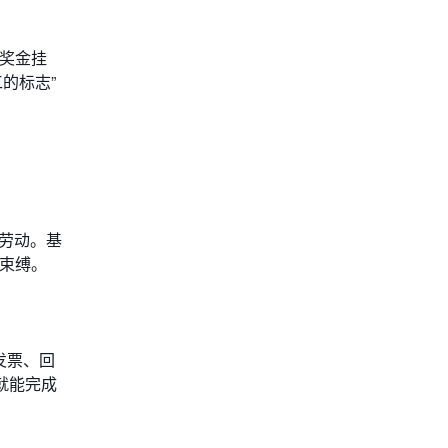
和奖金挂
的标志”
劳动。基
是束缚。
发票、回
就能完成