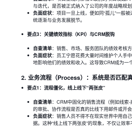
与迭代，是否被正式纳入了公司的年度战略规划
负面症状
：项目一旦上线，便如同“孤儿”一般
统逐渐与业务发展脱节。
要点3：关键绩效指标（KPI）与CRM脱钩
自查清单
：销售、市场、服务团队的绩效考核方
负面症状
：员工宁愿花费大量时间维护个人手中的
地影响他们的绩效和收入。这导致CRM成为一
2. 业务流程（Process）：系统是否匹
要点1：流程僵化，线上线下“两张皮”
自查清单
：CRM中固化的销售流程（例如线索
的审批、协作流程是否真的比线下用邮件或开会
负面症状
：销售人员不得不在现实世界中用自己
据。这种“线上线下两张皮”的现象，不仅让效