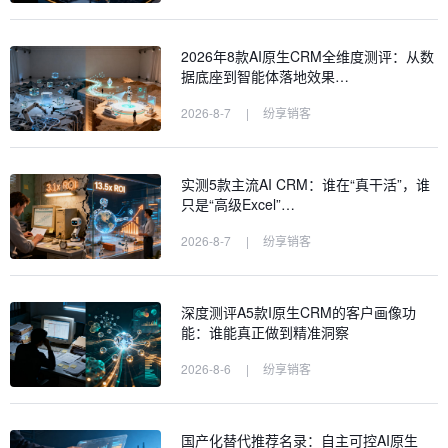
2026年8款AI原生CRM全维度测评：从数
据底座到智能体落地效果…
2026-8-7
|
纷享销客
实测5款主流AI CRM：谁在“真干活”，谁
只是“高级Excel”…
2026-8-7
|
纷享销客
深度测评A5款I原生CRM的客户画像功
能：谁能真正做到精准洞察
2026-8-6
|
纷享销客
国产化替代推荐名录：自主可控AI原生