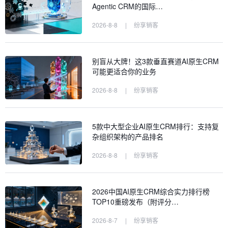
Agentic CRM的国际…
2026-8-8
|
纷享销客
别盲从大牌！这3款垂直赛道AI原生CRM
可能更适合你的业务
2026-8-8
|
纷享销客
5款中大型企业AI原生CRM排行：支持复
杂组织架构的产品排名
2026-8-8
|
纷享销客
2026中国AI原生CRM综合实力排行榜
TOP10重磅发布（附评分…
2026-8-7
|
纷享销客