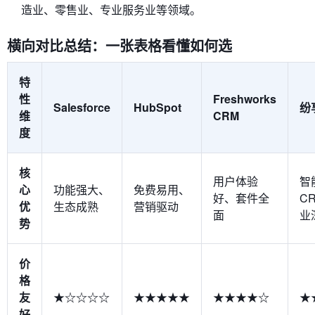
造业、零售业、专业服务业等领域。
横向对比总结：一张表格看懂如何选
特
性
Freshworks
Salesforce
HubSpot
纷
维
CRM
度
核
用户体验
智
心
功能强大、
免费易用、
好、套件全
C
优
生态成熟
营销驱动
面
业
势
价
格
友
★☆☆☆☆
★★★★★
★★★★☆
★
好