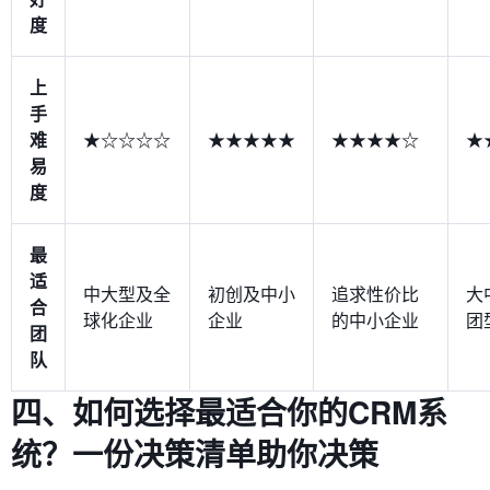
度
上
手
难
★☆☆☆☆
★★★★★
★★★★☆
★
易
度
最
适
中大型及全
初创及中小
追求性价比
大
合
球化企业
企业
的中小企业
团
团
队
四、如何选择最适合你的CRM系
统？一份决策清单助你决策