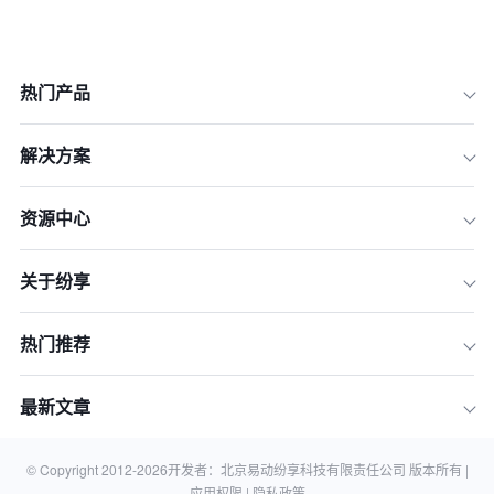
热门产品
解决方案
一、到底什么是CRM系统？告别Excel
资源中心
管理的“智能客户管家”
二、为什么说2026年，你的企业必须上
关于纷享
一套CRM系统？
三、2026年5款主流CRM软件横向评测
与排名
热门推荐
四、如何选择最适合你的CRM系统？一
份决策清单助你决策
最新文章
总结：投入CRM，是投资未来而非消费
关于CRM系统的常见问题 (FAQ)
© Copyright 2012-
2026
开发者：北京易动纷享科技有限责任公司 版本所有 |
应用权限 |
隐私政策