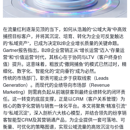
在流量红利逐渐见顶的当下，如何从浩瀚的“公域大海”中高效
捕捞目标客户，并将其沉淀、培育、转化为企业可反复触达
的“私域资产”，已成为决定B2B企业增长质量的关键命题。
Gartner报告指出，B2B企业营销正从“增长运营”迈入“存量运
营”和“价值运营”时代，其核心在于协同与LTV（客户终身价
值）提升。这意味着，粗放式“撒网捕鱼”的模式已然过时，精
细化、数字化、智能化的“定向垂钓”成为必然。
传统的市场部门，职责可能止步于获取线索（Leads
Generation）。而现代的业绩导向市场部（Revenue
Marketing）则需肩负起从前端获客到最终业绩转化的闭环责
任。这一转变的底层支撑，正是以CRM（客户关系管理）为
核心的数字化营销与销售一体化平台。本文将聚焦“精准引流”
与“私域沉淀”，深入剖析六大核心模型，并结合领先的纷享销
客智能型CRM及其营销通产品，为企业提供一套可落地、可
衡量、可优化的策略图谱，实现公域流量的高效沉淀与价值