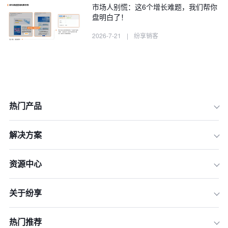
市场人别慌：这6个增长难题，我们帮你
盘明白了！
2026-7-21
|
纷享销客
模型一：内容引力模型——打造品牌专
属“数字展厅”
模型二：活动漏斗模型——线上线下全
热门产品
链路捕获商机
模型三：广告归因模型——打通“花费”
解决方案
到“收入”的任督二脉
模型四：社交生态模型——构建微信域
资源中心
内增长飞轮
一体化运营策略：
关于纷享
模型五：全员分销模型——激活组织内
外的“人体传感器”
热门推荐
模型六：自动化培育模型——用“数字机