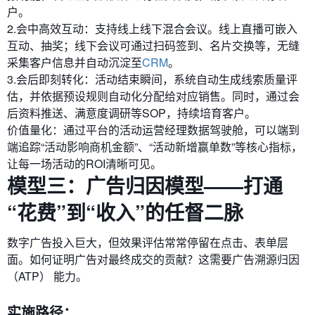
户。
2.会中高效互动：支持线上线下混合会议。线上直播可嵌入
互动、抽奖；线下会议可通过扫码签到、名片交换等，无缝
采集客户信息并自动沉淀至
CRM
。
3.会后即刻转化：活动结束瞬间，系统自动生成线索质量评
估，并依据预设规则自动化分配给对应销售。同时，通过会
后资料推送、满意度调研等SOP，持续培育客户。
价值量化：通过平台的活动运营经理数据驾驶舱，可以端到
端追踪“活动影响商机金额”、“活动新增赢单数”等核心指标，
让每一场活动的ROI清晰可见。
模型三：广告归因模型——打通
“花费”到“收入”的任督二脉
数字广告投入巨大，但效果评估常常停留在点击、表单层
面。如何证明广告对最终成交的贡献？这需要广告溯源归因
（ATP）​ 能力。
实施路径：