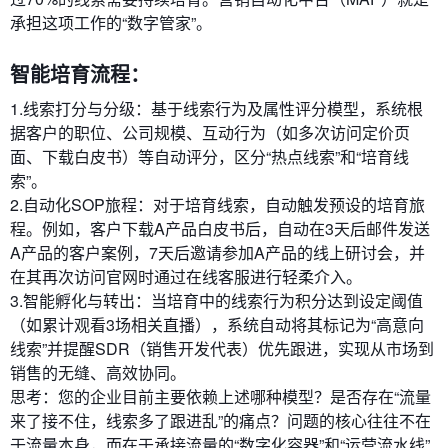
承担这项工作的“数字管家”。
智能培育流程：
1.线索打分与分级：基于线索行为及属性评分模型，系统根
据客户的职位、公司规模、互动行为（如多次访问定价页
面、下载白皮书）等自动评分，区分“热点线索”和“培育线
索”。
2.自动化SOP旅程：对于培育线索，自动触发预设的培育旅
程。例如，客户下载A产品白皮书后，自动在3天后邮件发送
A产品的客户案例，7天后邀请参加A产品的线上研讨会，并
在其再次访问官网时通过在线客服进行轻柔介入。
3.智能孵化与转出：当培育中的线索行为积分达到设定阈值
（如累计观看3场相关直播），系统自动将其标记为“高意向
线索”并提醒SDR（销售开发代表）优先跟进，实现从市场到
销售的无缝、高效协同。
思考：您的企业目前主要依赖上述哪种模型？是否存在“流量
来了接不住，线索多了跟进乱”的痛点？问题的核心往往不在
于流量本身，而在于承接流量的“数字化容器”和“运营流水线”