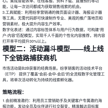
心。集成智能表单、在线客服、资料下载、直播预约等功
能，让每一次访问都成为获取销售线索的机会。
3.工具赋能：利用纷享营销通的微页面设计器、海报设计器
等工具，无需代码即可快速制作专业、美观的推广落地页和
营销素材，极大提升内容生产效率。
数字化表述：通过内容标签体系与用户行为数据，可构建“用
户-内容”匹配模型，实现千人千面的个性化内容推荐，将内容
打开率平均提升30%以上。
模型二：活动漏斗模型——线上线
下全链路捕获商机
市场活动是B2B获客的经典场景。纷享销客的活动技术平台
（ETP）​ 提供了覆盖“会前-会中-会后”的全流程数字化管理工
具，将单次活动转化为持续的线索孵化器。
策略流程：
1.会前精准邀约：利用员工营销助手及关键客户专属邀约海
报功能，发动全员及伙伴进行社交裂变，精准触达目标客