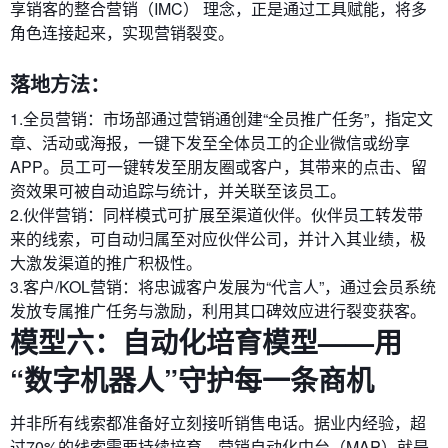
享销客的整合营销（IMC）​ 理念，正是通过工具赋能，将多
角色连接起来，实现营销裂变。
落地方法：
1.全员营销：市场部通过营销通创建“全员推广任务”，指定文
章、活动或海报，一键下发至全体员工的企业微信或纷享
APP。员工可一键转发至朋友圈或客户，其带来的点击、留
资效果可被自动追踪与统计，并关联至该员工。
2.伙伴营销：同样模式可扩展至渠道伙伴。伙伴员工转发带
来的线索，可自动归属至对应伙伴公司，并计入其业绩，极
大激发渠道的推广积极性。
3.客户/KOL营销：将忠诚客户发展为“代言人”，通过会员系统
发放专属推广任务与激励，利用其口碑效应进行裂变获客。
模型六：自动化培育模型——用
“数字机器人”守护每一条商机
并非所有线索都准备好立刻接听销售电话。据业内经验，超
过70%的线索需要持续培育。营销自动化中台（MAP）就是