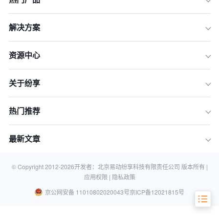
解决方案
一、SFA系统安全性的战略价值：从数
据保护到商业机密守护
资源中心
二、合规性保障：满足国内外多重监管
要求
关于纷享
三、安全架构下的销售管理效能提升
四、从理论到实践：安全SFA系统的部
署建议
热门推荐
五、未来展望：智能化安全防护的新趋
势
最新文章
结语：安全是数字化销售的生命线
常见问题解答
© Copyright 2012-
2026
开发者：北京易动纷享科技有限责任公司 版本所有 |
应用权限 |
隐私政策
京公网安备 11010802020043号
京ICP备12021815号