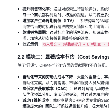
提升销售转化率
：通过对线索进行智能评分，系统
每一个商机都得到及时、标准的跟进，从而将更多
增加客户生命周期价值（LTV）
：系统构建的36
而在恰当的时机进行精准的交叉销售和向上销售，
缩短销售周期
：通过标准化的销售流程、知识库共
间，加快从初次接触到最终签约的速度。
公式示例
：
收入增长 = (销售额提升 + LTV增加) -
2.2 模块二：显著成本节约（Cost Saving
除了“开源”，CRM在“节流”方面的贡献同样不容忽视
自动化带来的劳动力成本下降
：大量的重复性、事
自动化完成，从而将销售、市场和服务人员从繁琐
降低客户获取成本（CAC）
：通过对营销活动的全
队优化预算分配，淘汰低效渠道，并通过更精准的
减少IT维护成本
：像纷享销客CRM这类专业的Sa
组建庞大的IT团队进行系统运维和升级，极大地降