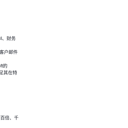
I、财务
了从客户邮件
ft的
满足其在特
量百倍、千