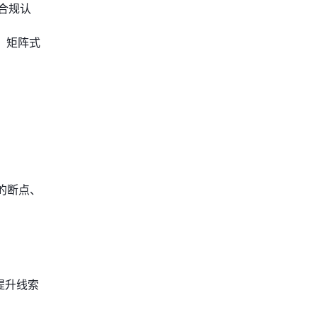
合规认
言、矩阵式
的断点、
提升线索