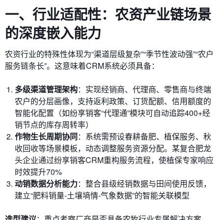
一、行业适配性：农资产业链场景
的深度嵌入能力
农资行业的特殊性体现为“渠道层级复杂”“季节性波动强”“农户
服务链条长”。这意味着CRM系统必须具备：
多级渠道管理架构
：实现经销商、代理商、零售商与终端
农户的分层画像，支持返利政策、订货配额、信用额度的
智能化配置（如纷享销客“代理通”模块可自动追踪400+经
销节点的库存周转率）
作物生长周期协同
：系统需预设春耕备肥、植保服务、秋
收回收等场景模板，动态调整服务资源分配。某复合肥龙
头企业通过纷享销客CRM重构服务流程，使植保专家响应
时效提升70%
动销数据分析能力
：整合县级经销数据与田间使用反馈，
建立“肥料销量-土壤墒情-气象数据”的智能关联模型
选型建议
：重点考察厂商是否具备农牧行业专属解决方案。