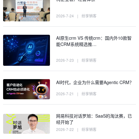
2026-7-24
|
纷享销客
AI原生crm VS 传统crm：国内外10款智
能CRM系统精选推…
2026-7-23
|
纷享销客
AI时代，企业为什么需要Agentic CRM？
2026-7-21
|
纷享销客
网易科技对话罗旭：SaaS的淘汰赛，已
经开始了
2026-7-22
|
纷享销客