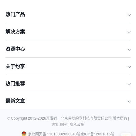
热门产品
解决方案
一、制造业出海企业面临的客户关系管
资源中心
理挑战
二、制造业出海选择 CRM 系统的关键
关于纷享
考量因素
三、制造业出海企业选择 CRM 系统的
实践案例分析
热门推荐
四、制造业出海企业选择 CRM 系统的
具体建议
最新文章
五、结语
常见问题解答
© Copyright 2012-
2026
开发者：北京易动纷享科技有限责任公司 版本所有 |
应用权限 |
隐私政策
京公网安备 11010802020043号
京ICP备12021815号