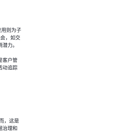
应用则为子
机会，如交
销潜力。
是客户管
活动追踪
而，这是
据治理和