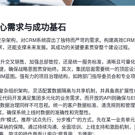
核心需求与成功基石
”的复杂架构，对CRM系统提出了独特而严苛的需求。构建高效CR
求，还能支撑未来发展。其成功的关键要素贯穿整个建设过程。
提升交叉销售、加强总部管控，还是统一服务标准，清晰且可量
键，确保战略意图贯穿始终。其次，集团层面需要统一的顶层设
RM蓝图。强有力的项目治理结构，如跨部门指导委员会和专业
复杂组织架构，灵活配置数据隔离与共享机制，并具备高扩展性
无代码开发满足集团多元化的业务需求，而开放的API则确保与E
。数据治理同样不可忽视。统一的客户数据标准、清洗规则和管
方案，确保系统上线时数据的准确性和完整性。
炸”模式，推荐“试点先行、分步推广”的方式，先在某一业务单
采纳的保障。通过持续沟通、全面培训、上线支持和激励机制，
要，简洁的操作界面让用户“愿意用、方便用”。