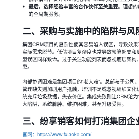
最后，选择经验丰富的合作伙伴至关重要
。理想的
的全周期服务。
二、
采购与实施中的陷阱与风
集团CRM项目的复杂性使其容易陷入误区，导致效
实际需求脱节。低估项目复杂度也常导致预算超支和
型误区同样致命。过于关注功能列表而忽视底层架构、
患。
内部协调困难是集团项目的“老大难”。总部与子公司
管理缺失则加剧用户抵触，培训不足或忽视组织文化
统充斥垃圾数据，失去价值。集成失败则让CRM沦为
大陷阱，系统臃肿、维护困难，甚至升级受阻。
三、
纷享销客如何打消集团
企
官网：https://www.fxiaoke.com/