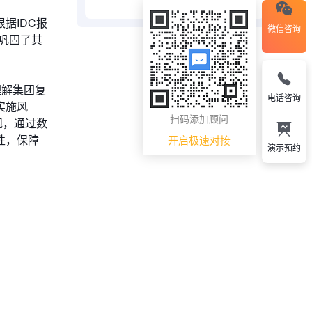
据IDC报
微信咨询
也巩固了其
理解集团复
电话咨询
实施风
扫码添加顾问
规，通过数
性，保障
开启极速对接
演示预约