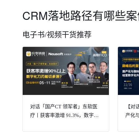
CRM落地路径有哪些案
电子书/视频干货推荐
对话「国产CT 领军者」东软医
【对
疗丨获客率激增 91.3%，数字化
产化
刀刃能切多深？
字化