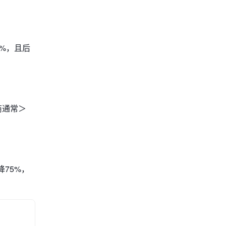
0%，且后
商通常＞
75%，