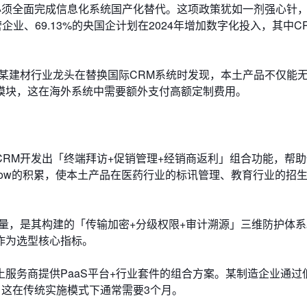
国企必须全面完成信息化系统国产化替代。这项政策犹如一剂强心针
企业、69.13%的央国企计划在2024年增加数字化投入，其中C
某建材行业龙头在替换国际CRM系统时发现，本土产品不仅能
模块，这在海外系统中需要额外支付高额定制费用。
RM开发出「终端拜访+促销管理+经销商返利」组合功能，帮
-how的积累，使本土产品在医药行业的标讯管理、教育行业的招
量，是其构建的「传输加密+分级权限+审计溯源」三维防护体
作为选型核心指标。
服务商提供PaaS平台+行业套件的组合方案。某制造企业通过
，这在传统实施模式下通常需要3个月。