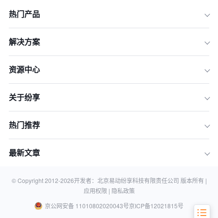
热门产品
解决方案
1.深化消费者洞察，实现个性化营销
2.优化供应链管理，提升运营效率
资源中心
3.创新营销渠道，拓展市场覆盖
关于纷享
4.加强品牌互动，构建社群文化
5.利用技术手段，提升客户体验
热门推荐
6.实施数据驱动的决策，优化营销策略
7.加强内容营销，提升品牌认知度
最新文章
结语
相关知识
© Copyright 2012-
2026
开发者：北京易动纷享科技有限责任公司 版本所有 |
应用权限 |
隐私政策
京公网安备 11010802020043号
京ICP备12021815号