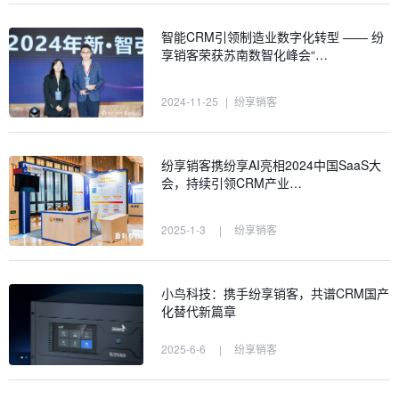
智能CRM引领制造业数字化转型 —— 纷
享销客荣获苏南数智化峰会“…
2024-11-25
|
纷享销客
纷享销客携纷享AI亮相2024中国SaaS大
会，持续引领CRM产业…
2025-1-3
|
纷享销客
小鸟科技：携手纷享销客，共谱CRM国产
化替代新篇章
2025-6-6
|
纷享销客