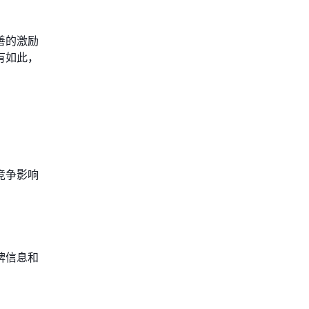
善的激励
有如此，
竞争影响
牌信息和