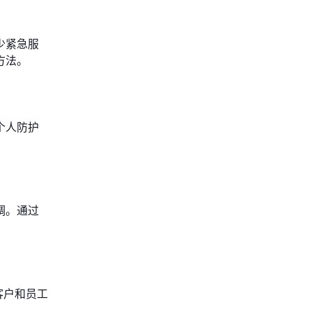
少紧急服
方法。
个人防护
调。通过
客户和员工