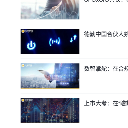
德勤中国合伙人姚
数智掌舵：在合
上市大考：在“瞻