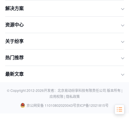
解决方案
资源中心
关于纷享
一、优化线索捕捉渠道
热门推荐
二、明确线索分类与分级标准
三、建立高效的线索跟进机制
最新文章
四、利用CRM工具进行线索管理
© Copyright 2012-
2026
开发者：北京易动纷享科技有限责任公司 版本所有 |
五、培养良好的客户关系
应用权限 |
隐私政策
京公网安备 11010802020043号
京ICP备12021815号