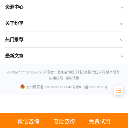
资源中心
关于纷享
一、增强品牌认知和认同
热门推荐
二、提供优质的产品或服务
三、建立积极的品牌沟通和互动
最新文章
四、创造独特的品牌体验
五、进行有效的品牌延伸和扩展
© Copyright 2012-
2026
开发者：北京易动纷享科技有限责任公司 版本所有 |
应用权限 |
隐私政策
京公网安备 11010802020043号
京ICP备12021815号
微信咨询
电话咨询
免费试用