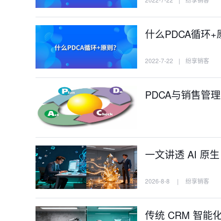
什么PDCA循环+
2022-7-22
|
纷享销客
PDCA与销售管
一文讲透 AI 原
2026-8-8
|
纷享销客
传统 CRM 智能