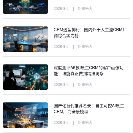
2026-8-6
|
纷享销客
CRM选型排行：国内外十大主流CRM厂
商综合实力榜
2026-8-6
|
纷享销客
深度测评A5款I原生CRM的客户画像功
能：谁能真正做到精准洞察
2026-8-6
|
纷享销客
国产化替代推荐名录：自主可控AI原生
CRM厂商全景梳理
2026-8-6
|
纷享销客