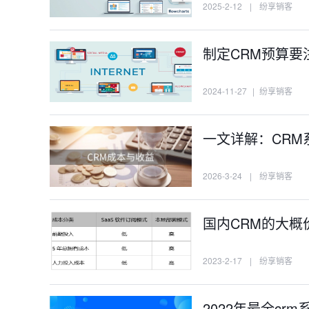
2025-2-12
|
纷享销客
制定CRM预算要
2024-11-27
|
纷享销客
一文详解：CR
2026-3-24
|
纷享销客
国内CRM的大概
2023-2-17
|
纷享销客
2022年最全cr