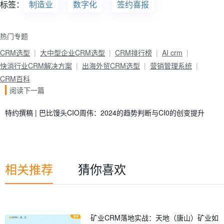
标签：
制造业
数字化
签约喜报
热门专题
CRM选型
大中型企业CRM选型
CRM排行榜
AI crm
快消行业CRM解决方案
出海外贸CRM选型
营销管理系统
CRM百科
阅读下一篇
特约撰稿 | 巴比馒头CIO周伟：2024的趋势判断与CI0的创变提升
相关推荐
猜你喜欢
矿业CRM落地实战：天地（唐山）矿业如