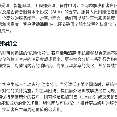
题受理、智能派单、工程师处理、备件申请，到问题解决和客户
以及是否符合服务水平协议（SLA）的要求。服务人员则能通过
一个高效的服务闭环。对客户而言，他们可以随时查询服务进度
感和满意度。
客户活动追踪
在此环节确保了服务流程的标准化与
据资产。
增购机会
列可被追踪的“危险信号”。
客户活动追踪
系统能够整合来自不
仅仅依赖于客户的消费金额或频率，更会综合分析一系列行为指
与类型、对营销内容的响应度、高层互动频率的变化，甚至是续
客户生成一个动态的“健康分”。当分数低于某个阈值时，系统
针对性的关怀措施，如主动回访、提供额外培训或解决潜在问题
保持高健康分的客户，则可能是追加销售（Upsell）或交叉销
使用的功能和成功的业务场景，销售团队可以精准地推荐更高级别的服
，实现客户生命周期价值的最大化。