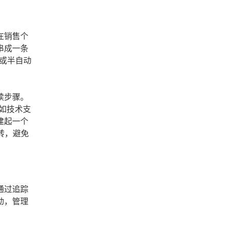
在销售个
串成一条
或半自动
续步骤。
如技术支
建起一个
转，避免
通过追踪
动，管理