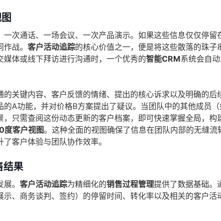
视图
、一次通话、一场会议、一次产品演示。如果这些信息仅仅停留
同作战。
客户活动追踪
的核心价值之一，便是将这些散落的珠子
交媒体或线下拜访进行沟通时，一个优秀的
智能CRM
系统会自动
通的关键内容、客户反馈的情绪、提出的核心诉求以及明确的后
品的A功能，并对价格B方案提出了疑议。当团队中的其他成员（
景，只需查阅这份动态更新的客户档案，即可快速掌握全局，构
60度客户视图
。这种全面的视图确保了信息在团队内部的无缝流
升了客户体验与团队协作效率。
售结果
发展。
客户活动追踪
为精细化的
销售过程管理
提供了数据基础。
展示、商务谈判、签约）的停留时间、转化率以及相关的客户活