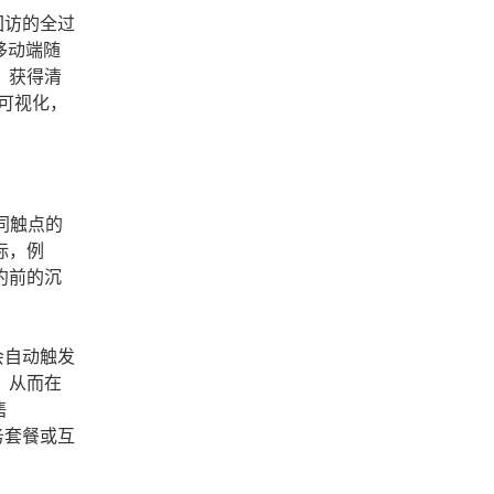
回访的全过
移动端随
，获得清
可视化，
同触点的
标，例
约前的沉
会自动触发
，从而在
售
务套餐或互