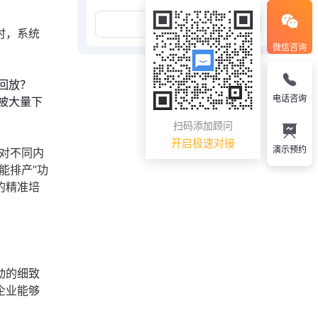
展开更多
时，系统
微信咨询
回放？
电话咨询
被大量下
扫码添加顾问
开启极速对接
演示预约
户对不同内
能排产”功
的精准培
动的细致
企业能够