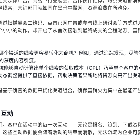
社交媒体广告，到线下行业展会、合作伙伴推荐，每条渠道都消
量线索，营销部门就如同在黑暗中撒网，资源浪费在所难免。
通过扫描展会二维码、点击官网广告或参与线上研讨会等方式进
个小小的动作，却开启了从首次接触到最终成交的全程溯源。营
哪个渠道的线索更容易转化为商机？例如，通过追踪发现，尽管
的深度内容引流。
统能够自动计算出单个线索的获取成本（CPL）乃至单个客户的
的动态调整提供了直接依据，帮助决策者果断地将资源向高产出渠
是基于确凿的数据来优化渠道组合，确保营销火力集中在最能产
户互动
闹。客户在活动中的每一次互动——无论是报名、签到、下载资
，这些互动数据便会随着活动的结束而消散，无法沉淀为企业可