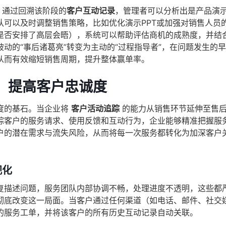
，通过回溯该阶段的
客户互动记录
，管理者可以分析出是产品演
队可以及时调整销售策略，比如优化演示PPT或加强对销售人员
是否安排了高层会晤），系统可以帮助评估商机的成熟度，并结
动的“事后诸葛亮”转变为主动的“过程指导者”，在问题发生的
从而有效缩短销售周期，提升整体赢单率。
，提高客户忠诚度
度的基石。当企业将
客户活动追踪
的能力从销售环节延伸至售
踪客户的服务请求、使用反馈和互动行为，企业能够精准把握服
户的潜在需求与流失风险，从而将每一次服务都转化为加深客户
视化
复描述问题，服务团队内部协调不畅，处理进度不透明，这些都
彻底改变这一局面。当客户通过任何渠道（如电话、邮件、社交
的服务工单，并将该客户的所有历史互动记录自动关联。