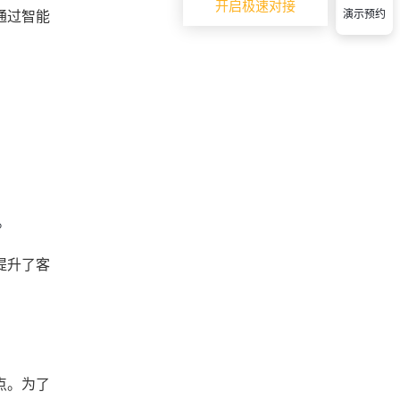
开启极速对接
通过智能
演示预约
。
提升了客
点。为了