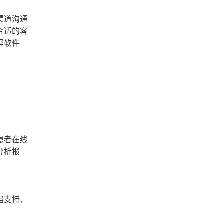
渠道沟通
合适的客
理软件
患者在线
分析报
档支持，