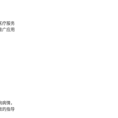
医疗服务
推广应用
询病情，
效的指导