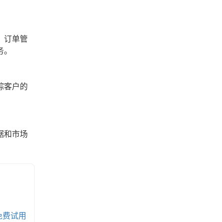
、订单管
务。
踪客户的
据和市场
免费试用