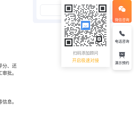
展开更多
微信咨询
电话咨询
扫码添加顾问
开启极速对接
演示预约
评分、还
工审批。
等信息。