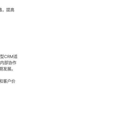
略，提高
型CRM适
业内部协作
期发展。
和客户价