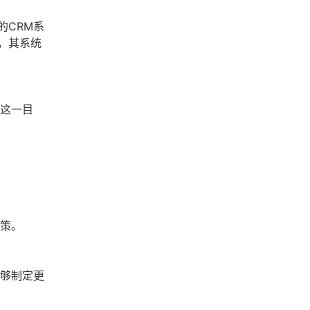
的CRM系
，其系统
现这一目
决策。
能够制定更