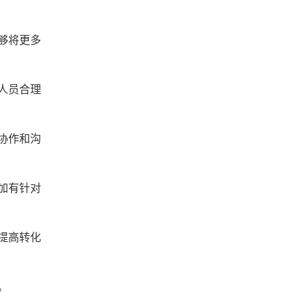
够将更多
人员合理
协作和沟
加有针对
提高转化
。