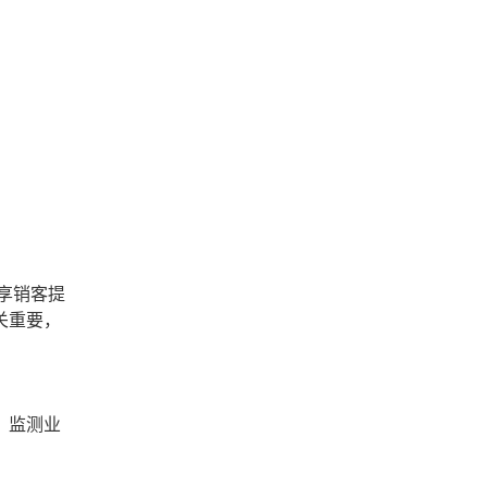
享销客提
关重要，
，监测业