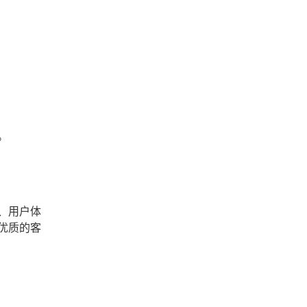
。
、用户体
优质的客