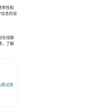
携带性和
户信息的安
和在线聊
馈，了解
免费试用