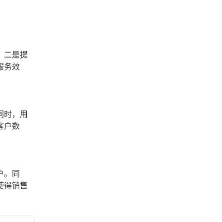
。二是提
服务效
同时，用
客户数
户。同
使得销售