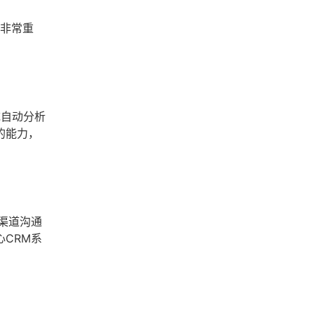
商非常重
统自动分析
的能力，
渠道沟通
CRM系