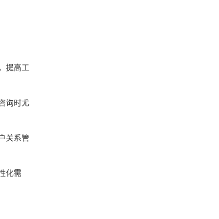
，提高工
咨询时尤
户关系管
性化需