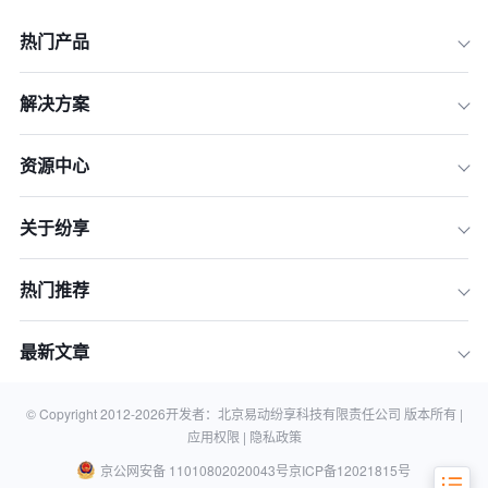
一、价值重构：从“要我用”到“我要用”
热门产品
二、体验优化：从“复杂工具”到“无感助
手”
解决方案
三、数据治理：从“区域孤岛”到“全球一
盘棋”
资源中心
四、流程再造：从“僵化刻板”到“敏捷适
配”
关于纷享
五、数据激活：从“滞后指标”到“预测引
擎”
热门推荐
六、持续赋能：从“一次性培训”到“文化
养成”
最新文章
结论：迈向2026，让CRM成为真正的
增长伙伴
CRM高级运维常见问题 (FAQ)
© Copyright 2012-
2026
开发者：北京易动纷享科技有限责任公司 版本所有 |
应用权限 |
隐私政策
京公网安备 11010802020043号
京ICP备12021815号