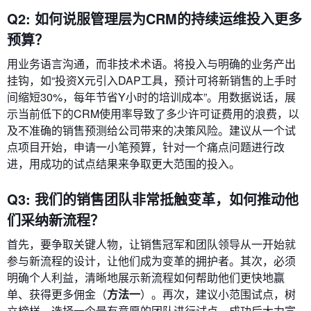
Q2: 如何说服管理层为CRM的持续运维投入更多
预算？
用业务语言沟通，而非技术术语。将投入与明确的业务产出
挂钩，如“投资X元引入DAP工具，预计可将新销售的上手时
间缩短30%，每年节省Y小时的培训成本”。用数据说话，展
示当前低下的CRM使用率导致了多少许可证费用的浪费，以
及不准确的销售预测给公司带来的决策风险。建议从一个试
点项目开始，申请一小笔预算，针对一个痛点问题进行改
进，用成功的试点结果来争取更大范围的投入。
Q3: 我们的销售团队非常抵触变革，如何推动他
们采纳新流程？
首先，要争取关键人物，让销售冠军和团队领导从一开始就
参与新流程的设计，让他们成为变革的拥护者。其次，必须
明确个人利益，清晰地展示新流程如何帮助他们更快地赢
单、获得更多佣金（
方法一
）。再次，建议小范围试点，树
立榜样，选择一个最有意愿的团队进行试点，成功后大力宣