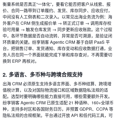
衡量系统是否真正“一体化”，要看它能否把客户从线索、报
价、合同一路带到订单履约、发货、库存同步、应收应付，
中间没有人工倒表和二次录入。以常见出海业务流为例：海
外客户在 CRM 侧生成报价单 → 转正式订单 → 调用库存校
验可用量 → 触发仓库发货 → 同步更新应收账款。这个过程
中，各环节数据是否自动流转、异常是否可溯源，是验证闭
环质量的关键。纷享销客 Agentic CRM 基于自研 PaaS 平
台，把销售订单、发货通知、库存变动和应收数据打通，业
务人员在同一个界面就能完成下单和库存查对，不再需要切
换到 ERP 再核对。
2. 多语言、多币种与跨境合规支持
出海 CRM 必须原生支持多语言界面、多币种结算、跨境增
值税计算，以及对国际物流接口和区域数据隐私法规的适
配。选型时要明确哪些能力直接可用，哪些需要额外开发。
纷享销客 Agentic CRM 已原生适配 21 种语种、160+全球币
种，支持多时区和各国财务日历，并预置 GDPR、CCPA 等
隐私法规的合规框架。平台通过开放 API 和低代码工具，可