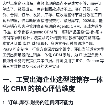
大型工贸企业出海，高频出现的痛点不是线索不够，而是订
单签了、货发出去，库存和回款却对不上。客户开发、报
价、合同、订单、发货、库存、应收这些环节常分散在三四
套系统里，信息断层直接拖慢交付、错报库存。2026年，能
把进销存和客户管理真正拉通的 Agentic CRM，正成为选型
门槛。纷享销客 Agentic CRM 等一系列产品围绕“营‑销‑服 +
进销存”闭环设计，覆盖从海外线索到回款核销的完整链路。
本文从订单‑库存‑财务闭环、多语言多币种与跨境合规、
PaaS 可定制性、行业方案深度四个维度，评出当前适合大型
工贸出海场景的进销存一体化 CRM 系统，为 IT 选型负责人
和海外业务高管提供决策依据。评测引用了 IDC、Gartner 等
第三方数据以及已公开的客户实证。
一、工贸出海企业选型进销存一体
化 CRM 的核心评估维度
1. 订单‑库存‑财务的连贯闭环能力