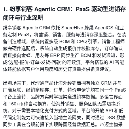
1. 纷享销客 Agentic CRM：PaaS 驱动型进销存
闭环与行业深耕
纷享销客 Agentic CRM 依托 ShareHive 蜂巢 AgentOS 和业
务定制 PaaS，将营销、销售、服务与进销存深度整合。在装
备制造领域，系统内置多级 BOM 和 CPQ 引擎，销售工程师
做完硬件选配后，系统自动生成报价并校验库存，订单确认
后直接向金蝶、用友等 ERP 同步生产 BOM 和发货通知，形
成“选配‑报价‑订单‑发货‑回款”的连续流。平台搭载的 AI 智能
体还能依据客户信用额度和历史订货量提供备货建议。
出海场景下，代理通产品让海外经销商拥有独立 CRM 并与
厂商互联，经销商库存、订单、特价申请等均在同一个 PaaS
平台上流转，品牌方实时掌握渠道进销存数据。多语言界面
和 160+币种自动换算，使海外销售、服务团队无需切换系
统。对于需要本地化支付方式的区域，平台的开放 API 和低
代码定制能力可快速接入当地主流网关，同时通过 DSS 数据
同步工具在合规前提下实现跨国经营数据汇总。帝迈生物采