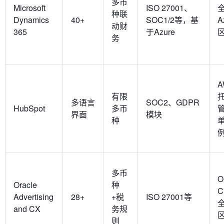
多币
Microsoft
ISO 27001、
种联
Dynamics
40+
SOC1/2等，基
A
动财
365
于Azure
务
A
有限
多语言
SOC2、GDPR
HubSpot
多币
界面
模块
种
多币
O
Oracle
种
C
Advertising
28+
+税
ISO 27001等
and CX
务规
则