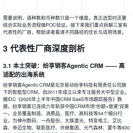
需要说明，语种数和币种数只是一个维度，真正选型时还要
结合实际业务流程做POC验证。接下来我们重点拆解三家有
代表性的厂商，帮助读者看清不同路径的优长与适用场景。
3 代表性厂商深度剖析
3.1 本土突破：纷享销客Agentic CRM —— 高
适配的出海系统
纷享销客Agentic CRM是北京易动纷享科技有限责任公司旗
下的智能型CRM，自2011年成立以来专注服务大中型企业。
据IDC《2025年上半年中国CRM SaaS市场跟踪报告》数
据，纷享销客已连续六年斩获中国CRM市场“份额+增速”双第
一，业务覆盖制造、消费品、医疗、高科技等54个细分行
业，为神州数码、一舟股份、大族激光、特变电工、艾比
森、帝迈生物、联影医疗、许继集团、元气森林、蒙牛等600