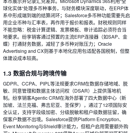
本币展示并记录汇兑差异。Microsoft Dynamics 365利用“全
球化实体”处理多币种事务，与财务模块深度联动，在ERP体
系中形成端到端的结算闭环；Salesforce多币种功能需要先启
用企业币种与汇率表，再作用于报价和报表。财税规则同样
不能忽略：税金计算逻辑、发票模板、审计追踪必须符合当
地要求。纷享销客通过预置的主流ERP连接器（如SAP、金
蝶）打通财务数据，减轻了多币种对账压力；Oracle
Advertising and CX则基于本地化应用包适配各国税制，但整
体建设成本较高。
1.3 数据合规与跨境传输
GDPR、CCPA、PIPL等法规要求CRM在数据存储地域、脱
敏、同意管理和数据主体访问权（DSAR）上提供落地机
制。纷享销客Agentic CRM在海外部署了四大数据中心（新
加坡、法兰克福、弗吉尼亚、圣保罗），通过了12项国际安
全认证，支持字段级加密、分级脱敏和租户级数据驻留，确
保客户数据不出境。Salesforce提供Platform Encryption、
Event Monitoring与Shield审计能力，但租户启用需要额外购