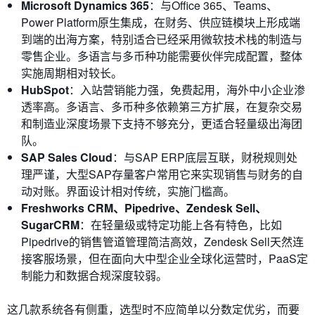
Microsoft Dynamics 365
：与Office 365、Teams、
Power Platform原生集成，在财务、供应链模块上形成端
到端的出海方案，特别适合已经采用微软技术栈的制造与
零售企业。多语言与多币种功能需要伙伴完成配置，整体
实施周期相对较长。
HubSpot
：入站营销能力强，免费起用，海外中小企业渗
透率高。多语言、多币种多依赖第三方扩展，在复杂交易
和制造业深度场景下支持不够充分，更适合轻量级出海团
队。
SAP Sales Cloud
：与SAP ERP底层互联，财税规则处
理严谨，大型SAP存量客户常用它来实现销售与财务的自
动对账。界面设计相对传统，实施门槛高。
Freshworks CRM、Pipedrive、Zendesk Sell、
SugarCRM
：在轻量级或特定功能上各有特色，比如
Pipedrive的销售管道管理简洁高效，Zendesk Sell天然连
接客服场景，但在面向大中型企业全球化运营时，PaaS定
制能力和数据合规深度较弱。
这几款系统各有侧重，选型时不应简单以分数定优劣，而要