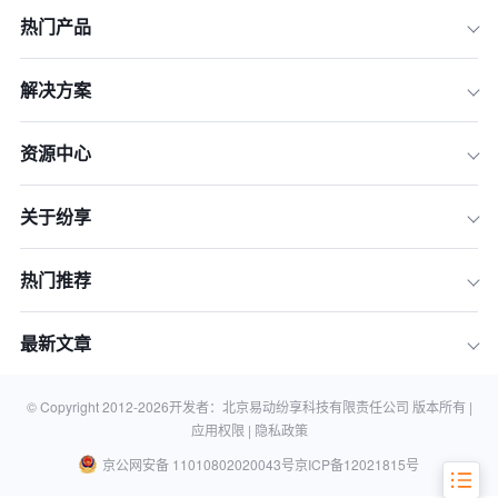
热门产品
解决方案
资源中心
1 全球化 CRM 评估模型：五大核心维
关于纷享
度
2 2026 全球化经营 CRM 十强系统横评
热门推荐
3 代表性厂商深度剖析
4 全球化 CRM 选型行动指南
最新文章
5 常见问题 FAQ
结语
© Copyright 2012-
2026
开发者：北京易动纷享科技有限责任公司 版本所有 |
应用权限 |
隐私政策
京公网安备 11010802020043号
京ICP备12021815号