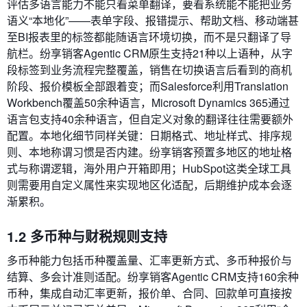
评估多语言能力不能只看菜单翻译，要看系统能不能把业务
语义“本地化”——表单字段、报错提示、帮助文档、移动端甚
至BI报表里的标签都能随语言环境切换，而不是只翻译了导
航栏。纷享销客Agentic CRM原生支持21种以上语种，从字
段标签到业务流程完整覆盖，销售在切换语言后看到的商机
阶段、报价模板全部跟着变；而Salesforce利用Translation
Workbench覆盖50余种语言，Microsoft Dynamics 365通过
语言包支持40余种语言，但自定义对象的翻译往往需要额外
配置。本地化细节同样关键：日期格式、地址样式、排序规
则、本地称谓习惯是否内建。纷享销客预置多地区的地址格
式与称谓逻辑，海外用户开箱即用；HubSpot这类全球工具
则需要用自定义属性来实现地区化适配，后期维护成本会逐
渐累积。
1.2 多币种与财税规则支持
多币种能力包括币种覆盖量、汇率更新方式、多币种报价与
结算、多会计准则适配。纷享销客Agentic CRM支持160余种
币种，集成自动汇率更新，报价单、合同、回款单可直接按