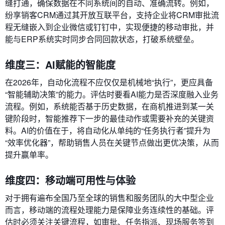
缝打通，确保数据在不同系统间的自动、准确流转。例如，
纷享销客CRM通过其开放互联平台，支持企业将CRM审批流
程无缝嵌入到企业微信或钉钉中，实现便捷的移动审批，并
能与ERP系统实时同步合同回款状态，打破系统壁垒。
维度三：AI赋能的智能度
在2026年，自动化流程不应仅仅是机械地“执行”，更应具备
“智能辅助决策”的能力。评估时要看AI能力是否深度融入业务
流程。例如，系统能否基于历史数据，在商机推进到某一关
键阶段时，智能推荐下一步的最佳动作或需要补充的关键资
料。AI的价值在于，将自动化从单纯的“任务执行者”提升为
“效率优化器”，帮助销售人员在关键节点做出更优决策，从而
提升赢单率。
维度四：移动端可用性与体验
对于拥有遍布全国乃至全球的销售和服务团队的大中型企业
而言，移动端的流程处理能力是保障业务连续性的基础。评
估时必须关注关键流程，如审批、任务指派、现场服务签到