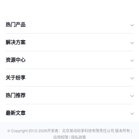
热门产品
解决方案
资源中心
一、企业流程自动化的现实挑战：从“连
关于纷享
接”到“智能”的鸿沟
二、2026年CRM自动化能力测评框
热门推荐
架：四大核心维度
三、纷享销客解决方案：PaaS平台如
最新文章
何赋能深度自动化
四、构建高效增长引擎：企业决策者的
行动指南
© Copyright 2012-
2026
开发者：北京易动纷享科技有限责任公司 版本所有 |
应用权限 |
隐私政策