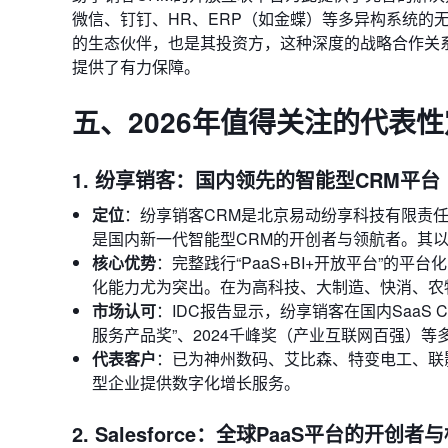
微信、钉钉、HR、ERP（如金蝶）等多异构系统的
的生态伙伴，也是其投资方，这种深度的战略合作关
提供了有力保障。
五、2026年值得关注的代表性
1. 纷享销客：国内领先的智能型CRM平台
定位
：纷享销客CRM是北京易动纷享科技有限责任
是国内新一代智能型CRM的开创者与领航者。其以“
核心优势
：完整践行“PaaS+BI+开放平台”的平台
化能力尤为突出。在为高科技、大制造、快消、农
市场认可
：IDC报告显示，纷享销客在国内SaaS
服务产品奖”、2024千峰奖（产业互联网百强）
代表客户
：已为神州数码、艾比森、特变电工、联
型企业提供数字化增长服务。
2. Salesforce：全球PaaS平台的开创者