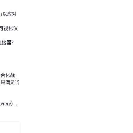
力以应对
可视化仪
连接器？
平台化战
仅是满足当
/reg/），