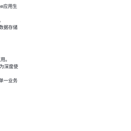
nge应用生
。
数据存储
应用。
能够为深度使
单一业务