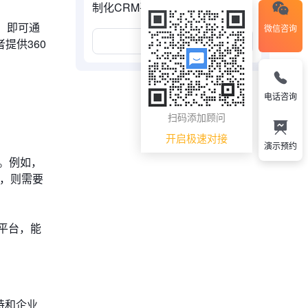
制化CRM平台
，即可通
微信咨询
展开更多
提供360
电话咨询
扫码添加顾问
开启极速对接
演示预约
。例如，
算，则需要
平台，能
持和企业