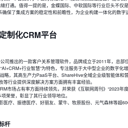
无缝打通。值得一提的是，金蝶国际、中软国际等行业巨头不仅
系确保了集成方案的稳定性和前瞻性，为企业构建一体化的数字
定制化CRM平台
公司推出的一款客户关系管理软件，品牌成立于2011年，总部
AI+CRM+行业智慧”为特色，专注服务于大中型企业的数字化
化战略，其高生产力PaaS平台、ShareHive全域企业级智能体
牧等行业提供深度解决方案方面拥有丰富经验。
 CRM市场占有率方面持续领先，并荣获《互联网周刊》“2023年
等多项荣誉，彰显了其行业领导地位。
影医疗、振德医疗、好丽友、蒙牛、牧原股份、元气森林等超60
与标杆