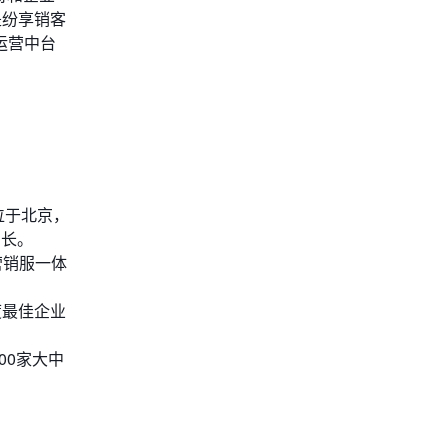
是纷享销客
运营中台
位于北京，
增长。
和营销服一体
度最佳企业
00家大中