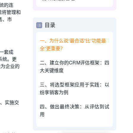
统的连
统将管理和
售、市
目录
一、为什么说“最合适”比“功能最
全”更重要？
一套成
系统。更
二、建立你的CRM评估框架：四
续为企业的
大关键维度
三、将选型框架应用于实践：以
纷享销客为例
发、实施交
四、做出最终决策：从评估到试
用