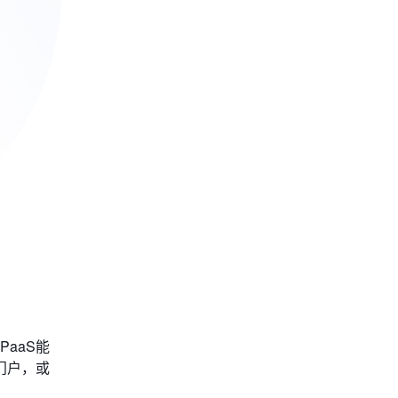
aaS能
门户，或