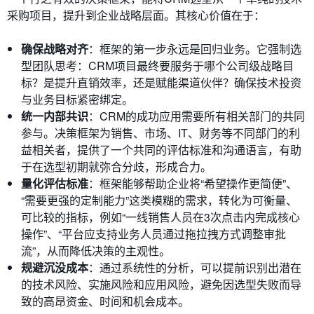
采购项目，提升到企业战略层面。其核心价值在于：
确保战略对齐
：框架的第一步永远是回归业务。它强制选
型团队思考：CRM项目最终要服务于哪个公司级战略目
标？是提升直销效率，还是赋能渠道伙伴？确保技术投资
与业务目标紧密绑定。
统一内部共识
：CRM的成功应用需要所有相关部门的共同
参与。决策框架为销售、市场、IT、财务等不同部门的利
益相关者，提供了一个共同的评估标准和沟通语言，有助
于在选型初期就弥合分歧，形成合力。
量化评估标准
：框架能够帮助企业将“希望操作更简便”、
“需要更强的定制能力”这类模糊的需求，转化为可衡量、
可比较的指标，例如“一线销售人员在3次点击内完成核心
操作”、“平台应支持业务人员通过拖拉拽方式调整审批
流”，从而降低决策的主观性。
规避沉没成本
：通过系统性的分析，可以提前识别出潜在
的技术风险、实施风险和应用风险，避免因选型失败而导
致的高昂资金、时间和机会成本。