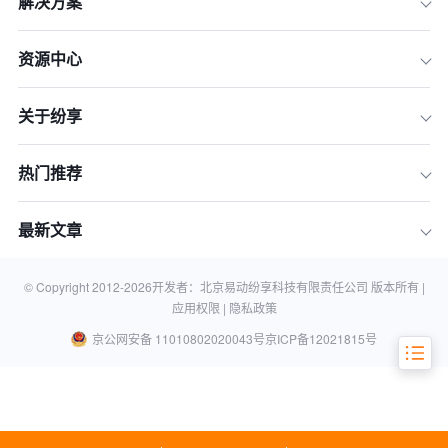
解决方案
资源中心
一、战略先行：为何中大型企业需要一
个“决策框架”而非“功能清单”
关于纷享
二、六步决策框架：系统化完成企业级
CRM选型
热门推荐
三、2026年10款中大型企业CRM软件
深度剖析
最新文章
四、规避选型误区：导致CRM项目失败
的五大陷阱
五、常见问题解答（FAQ）
© Copyright 2012-
2026
开发者：北京易动纷享科技有限责任公司 版本所有 |
应用权限 |
隐私政策
京公网安备 11010802020043号
京ICP备12021815号