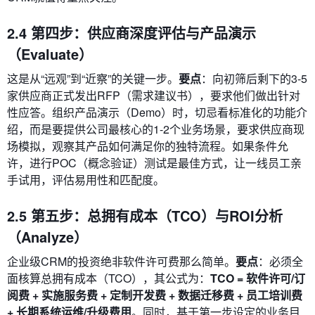
2.4 第四步：供应商深度评估与产品演示
（Evaluate）
这是从“远观”到“近察”的关键一步。
要点
：向初筛后剩下的3-5
家供应商正式发出RFP（需求建议书），要求他们做出针对
性应答。组织产品演示（Demo）时，切忌看标准化的功能介
绍，而是要提供公司最核心的1-2个业务场景，要求供应商现
场模拟，观察其产品如何满足你的独特流程。如果条件允
许，进行POC（概念验证）测试是最佳方式，让一线员工亲
手试用，评估易用性和匹配度。
2.5 第五步：总拥有成本（TCO）与ROI分析
（Analyze）
企业级CRM的投资绝非软件许可费那么简单。
要点
：必须全
面核算总拥有成本（TCO），其公式为：
TCO = 软件许可/订
阅费 + 实施服务费 + 定制开发费 + 数据迁移费 + 员工培训费
+ 长期系统运维/升级费用
。同时，基于第一步设定的业务目