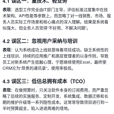
4.1 误区一：重技术、轻业务
表现
：选型工作完全由IT部门主导，评估标准过度集中在技
术架构、API性能等参数上，而忽略了对一线销售、市场、服
务人员实际工作场景和核心痛点的深入理解。结果是系统看
似强大，但业务人员觉得“不好用、不解决问题”。
4.2 误区二：忽视用户采纳与培训
表现
：认为系统成功上线就意味着项目成功。缺乏系统性的
上线培训、持续的应用推广和高层管理者的以身作则，导致
员工对新系统产生抵触心理，宁愿继续使用Excel，最终使
CRM沦为“昂贵的通讯录”，使用率极低。
4.3 误区三：低估总拥有成本（TCO）
表现
：在做预算时，只关注软件本身的订阅费用，而严重忽
略了后续的实施服务、定制开发、系统集成、数据迁移和长
期的维护升级等一系列隐性成本。这常常导致项目进行到一
半时预算超支，陷入进退两难的境地。