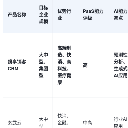
目标
优势行
PaaS能力
AI能力
产品名称
企业
业
评级
亮点
规模
高端制
大中
造、快
预测性
纷享销客
型、
消、高
分析、
高
CRM
集团
科技、
生成式
型
医疗健
AI应用
康
快消、
大中
行业AI
玄武云
金融、
中高
型
应用