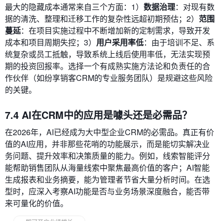
最大的隐藏成本通常来自三个方面：1）
数据治理
：对现有数
据的清洗、整理和迁移工作的复杂性远超初期预估；2）
范围
蔓延
：在项目实施过程中不断增加新的定制需求，导致开发
成本和项目周期失控；3）
用户采用率低
：由于培训不足、系
统复杂或员工抵触，导致系统上线后使用率低，无法实现预
期的投资回报率。选择一个有成熟实施方法论和负责任的合
作伙伴（如纷享销客CRM的专业服务团队）是规避这些风险
的关键。
7.4 AI在CRM中的应用是噱头还是必需品？
在2026年，AI已经成为大中型企业CRM的必需品。真正有价
值的AI应用，并非那些花哨的功能展示，而是能切实解决业
务问题、提升效率和决策质量的能力。例如，线索智能评分
能帮助销售团队从海量线索中聚焦最高价值的客户；AI智能
生成报表和业务摘要，能为管理者节省大量分析时间。在选
型时，应深入考察AI功能是否与业务场景深度融合，能否带
来可量化的价值。