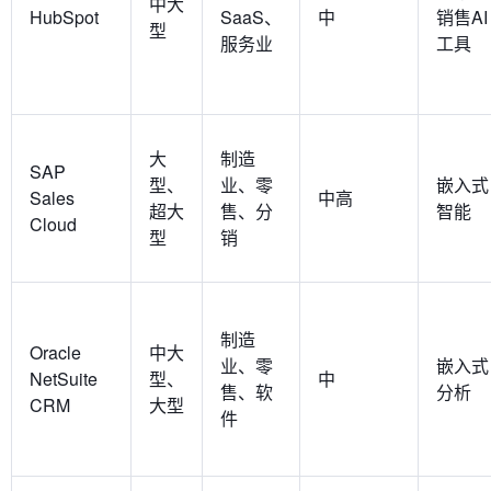
中大
HubSpot
SaaS、
中
销售AI
型
服务业
工具
大
制造
SAP
型、
业、零
嵌入式
Sales
中高
超大
售、分
智能
Cloud
型
销
制造
Oracle
中大
业、零
嵌入式
NetSuite
型、
中
售、软
分析
CRM
大型
件