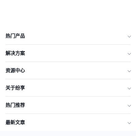
热门产品
一、 建立决策基石：2026年大中型企
业CRM选型六维评估框架
解决方案
二、 中国市场中坚力量：国产优秀CR
M实力评估
资源中心
三、 全球领导者阵营：国际顶级CRM
深度剖析
关于纷享
四、 细分市场精选：特定场景CRM探
讨
热门推荐
五、 横向对比与可视化分析：一图看懂
8款CRM
最新文章
六、 行动指南：制定科学的CRM选型
与实施路线图