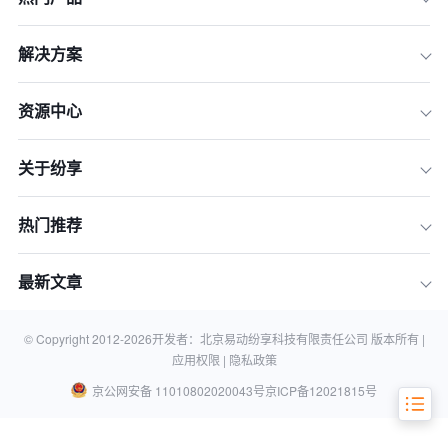
解决方案
一、深度解析销售自动化：企业增长的
“效率加速器”
资源中心
二、深度解析客户分析：战略决策的“智
能罗盘”
关于纷享
三、核心对决：基于企业发展阶段的C
RM功能决策模型
热门推荐
四、超越对立：从“vs”到“&”，探索CRM
功能的融合之道
最新文章
五、结论：制定您的CRM选型路线图与
行动清单
六、常见问题（FAQ）
© Copyright 2012-
2026
开发者：北京易动纷享科技有限责任公司 版本所有 |
应用权限 |
隐私政策
京公网安备 11010802020043号
京ICP备12021815号