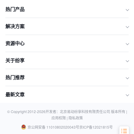
热门产品
解决方案
资源中心
关于纷享
一、续约第一步：给你的CRM系统做一
次全面“体检”
热门推荐
二、知己知彼：2026年CRM市场新趋
势与系统排名
最新文章
三、决策执行：续约谈判与系统更换实
战指南
四、常见问题解答 (FAQ)
© Copyright 2012-
2026
开发者：北京易动纷享科技有限责任公司 版本所有 |
应用权限 |
隐私政策
京公网安备 11010802020043号
京ICP备12021815号