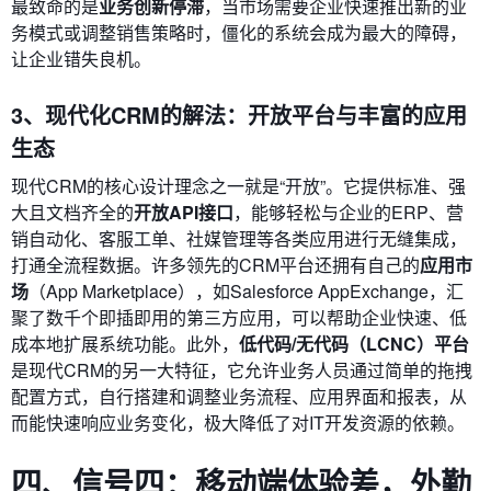
最致命的是
业务创新停滞
，当市场需要企业快速推出新的业
务模式或调整销售策略时，僵化的系统会成为最大的障碍，
让企业错失良机。
3、现代化CRM的解法：开放平台与丰富的应用
生态
现代CRM的核心设计理念之一就是“开放”。它提供标准、强
大且文档齐全的
开放API接口
，能够轻松与企业的ERP、营
销自动化、客服工单、社媒管理等各类应用进行无缝集成，
打通全流程数据。许多领先的CRM平台还拥有自己的
应用市
场
（App Marketplace），如Salesforce AppExchange，汇
聚了数千个即插即用的第三方应用，可以帮助企业快速、低
成本地扩展系统功能。此外，
低代码/无代码（LCNC）平台
是现代CRM的另一大特征，它允许业务人员通过简单的拖拽
配置方式，自行搭建和调整业务流程、应用界面和报表，从
而能快速响应业务变化，极大降低了对IT开发资源的依赖。
四、信号四：移动端体验差，外勤