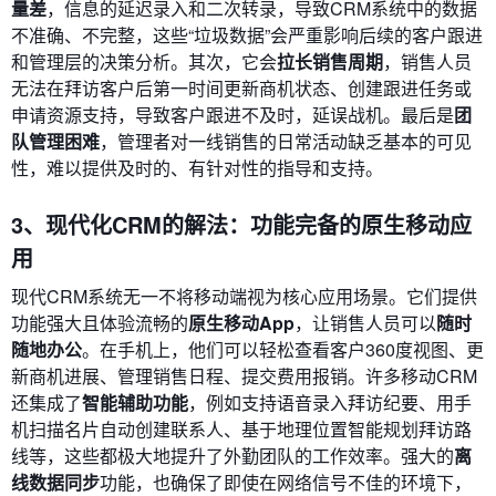
量差
，信息的延迟录入和二次转录，导致CRM系统中的数据
不准确、不完整，这些“垃圾数据”会严重影响后续的客户跟进
和管理层的决策分析。其次，它会
拉长销售周期
，销售人员
无法在拜访客户后第一时间更新商机状态、创建跟进任务或
申请资源支持，导致客户跟进不及时，延误战机。最后是
团
队管理困难
，管理者对一线销售的日常活动缺乏基本的可见
性，难以提供及时的、有针对性的指导和支持。
3、现代化CRM的解法：功能完备的原生移动应
用
现代CRM系统无一不将移动端视为核心应用场景。它们提供
功能强大且体验流畅的
原生移动App
，让销售人员可以
随时
随地办公
。在手机上，他们可以轻松查看客户360度视图、更
新商机进展、管理销售日程、提交费用报销。许多移动CRM
还集成了
智能辅助功能
，例如支持语音录入拜访纪要、用手
机扫描名片自动创建联系人、基于地理位置智能规划拜访路
线等，这些都极大地提升了外勤团队的工作效率。强大的
离
线数据同步
功能，也确保了即使在网络信号不佳的环境下，