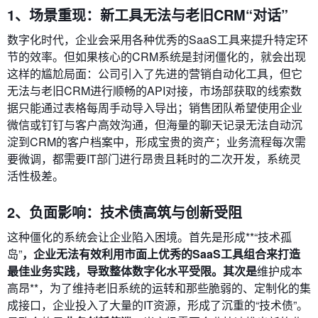
1、场景重现：新工具无法与老旧CRM“对话”
数字化时代，企业会采用各种优秀的SaaS工具来提升特定环
节的效率。但如果核心的CRM系统是封闭僵化的，就会出现
这样的尴尬局面：公司引入了先进的营销自动化工具，但它
无法与老旧CRM进行顺畅的API对接，市场部获取的线索数
据只能通过表格每周手动导入导出；销售团队希望使用企业
微信或钉钉与客户高效沟通，但海量的聊天记录无法自动沉
淀到CRM的客户档案中，形成宝贵的资产；业务流程每次需
要微调，都需要IT部门进行昂贵且耗时的二次开发，系统灵
活性极差。
2、负面影响：技术债高筑与创新受阻
这种僵化的系统会让企业陷入困境。首先是形成**“技术孤
岛”
，企业无法有效利用市面上优秀的SaaS工具组合来打造
最佳业务实践，导致整体数字化水平受限。其次是
维护成本
高昂**，为了维持老旧系统的运转和那些脆弱的、定制化的集
成接口，企业投入了大量的IT资源，形成了沉重的“技术债”。