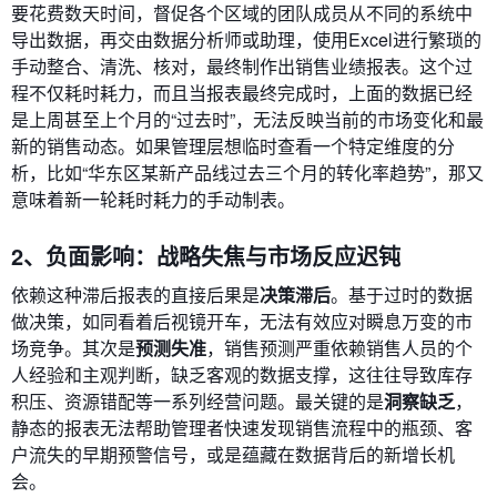
要花费数天时间，督促各个区域的团队成员从不同的系统中
导出数据，再交由数据分析师或助理，使用Excel进行繁琐的
手动整合、清洗、核对，最终制作出销售业绩报表。这个过
程不仅耗时耗力，而且当报表最终完成时，上面的数据已经
是上周甚至上个月的“过去时”，无法反映当前的市场变化和最
新的销售动态。如果管理层想临时查看一个特定维度的分
析，比如“华东区某新产品线过去三个月的转化率趋势”，那又
意味着新一轮耗时耗力的手动制表。
2、负面影响：战略失焦与市场反应迟钝
依赖这种滞后报表的直接后果是
决策滞后
。基于过时的数据
做决策，如同看着后视镜开车，无法有效应对瞬息万变的市
场竞争。其次是
预测失准
，销售预测严重依赖销售人员的个
人经验和主观判断，缺乏客观的数据支撑，这往往导致库存
积压、资源错配等一系列经营问题。最关键的是
洞察缺乏
，
静态的报表无法帮助管理者快速发现销售流程中的瓶颈、客
户流失的早期预警信号，或是蕴藏在数据背后的新增长机
会。