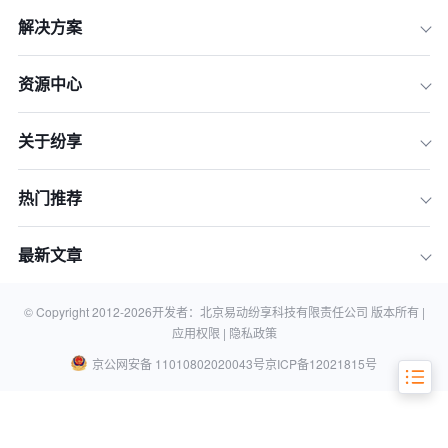
解决方案
二、信号二：报表分析滞后，决策依赖
“拍脑袋”
资源中心
三、信号三：系统僵化封闭，无法融入
现代技术生态
四、信号四：移动端体验差，外勤团队
关于纷享
效率大打折扣
五、信号五：客户体验不一致，客户流
热门推荐
失率悄然攀升
六、结论：升级CRM，是关乎企业未来
最新文章
的战略投资
七、关于CRM系统升级的常见问题 (FA
Q)
© Copyright 2012-
2026
开发者：北京易动纷享科技有限责任公司 版本所有 |
应用权限 |
隐私政策
京公网安备 11010802020043号
京ICP备12021815号