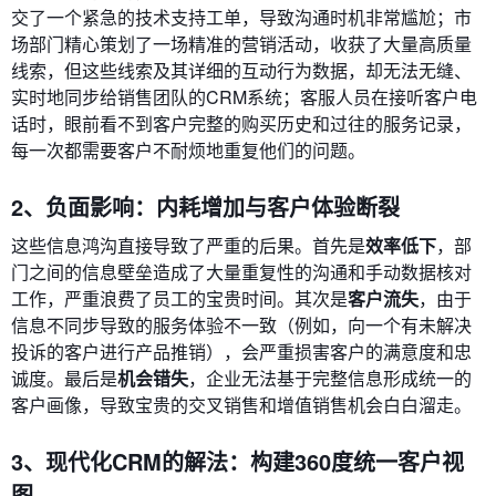
交了一个紧急的技术支持工单，导致沟通时机非常尴尬；市
场部门精心策划了一场精准的营销活动，收获了大量高质量
线索，但这些线索及其详细的互动行为数据，却无法无缝、
实时地同步给销售团队的CRM系统；客服人员在接听客户电
话时，眼前看不到客户完整的购买历史和过往的服务记录，
每一次都需要客户不耐烦地重复他们的问题。
2、负面影响：内耗增加与客户体验断裂
这些信息鸿沟直接导致了严重的后果。首先是
效率低下
，部
门之间的信息壁垒造成了大量重复性的沟通和手动数据核对
工作，严重浪费了员工的宝贵时间。其次是
客户流失
，由于
信息不同步导致的服务体验不一致（例如，向一个有未解决
投诉的客户进行产品推销），会严重损害客户的满意度和忠
诚度。最后是
机会错失
，企业无法基于完整信息形成统一的
客户画像，导致宝贵的交叉销售和增值销售机会白白溜走。
3、现代化CRM的解法：构建360度统一客户视
图