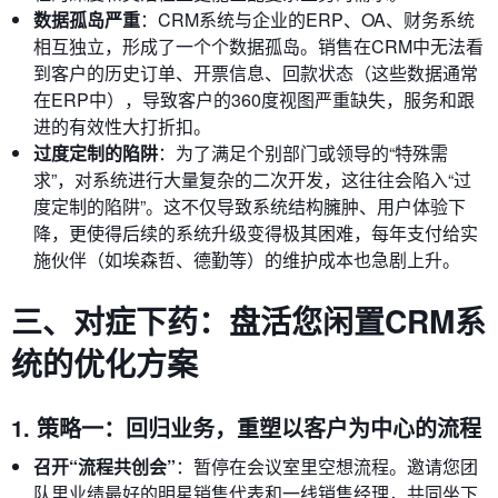
数据孤岛严重
：CRM系统与企业的ERP、OA、财务系统
相互独立，形成了一个个数据孤岛。销售在CRM中无法看
到客户的历史订单、开票信息、回款状态（这些数据通常
在ERP中），导致客户的360度视图严重缺失，服务和跟
进的有效性大打折扣。
过度定制的陷阱
：为了满足个别部门或领导的“特殊需
求”，对系统进行大量复杂的二次开发，这往往会陷入“过
度定制的陷阱”。这不仅导致系统结构臃肿、用户体验下
降，更使得后续的系统升级变得极其困难，每年支付给实
施伙伴（如埃森哲、德勤等）的维护成本也急剧上升。
三、对症下药：盘活您闲置CRM系
统的优化方案
1. 策略一：回归业务，重塑以客户为中心的流程
召开“流程共创会”
：暂停在会议室里空想流程。邀请您团
队里业绩最好的明星销售代表和一线销售经理，共同坐下