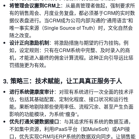
将管理会议搬到CRM上
：从最高管理者做起，强制要求所
有的销售周会、月度业务复盘，都必须基于CRM的实时数
据仪表盘进行。当CRM成为公司内部沟通的“通用语言”和
唯一事实来源（Single Source of Truth）时，文化自然会
随之改变。
设计正向激励机制
：将激励措施与期望的行为挂钩。例
如，设定规则：只有在CRM系统中完整、及时录入的商
机，才能进入最终的佣金计算流程。这种正向引导远比惩
罚措施更为有效。
3. 策略三：技术赋能，让工具真正服务于人
进行系统健康度审计
：对现有系统进行一次全面的技术评
估，包括其基础配置、定制化程度、接口状况和运行性
能。果断地剔除那些使用率低、流程冗余、甚至产生负面
影响的功能模块，为系统“瘦身”。
优先打通关键数据接口
：与其追求所有系统的数据互通，
不如集中资源，利用iPaaS平台（如MuleSoft）或API接
口，优先实现CRM与ERP系统的数据双向同步。让销售能