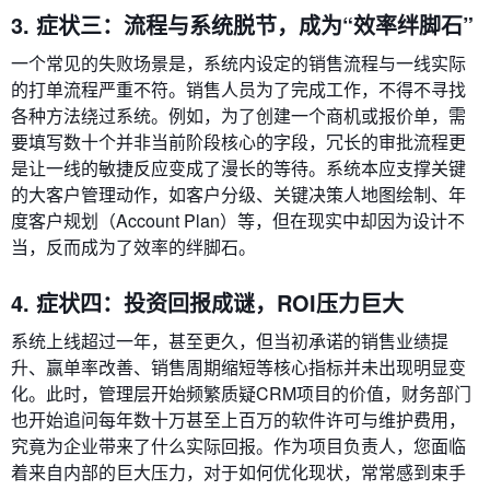
3. 症状三：流程与系统脱节，成为“效率绊脚石”
一个常见的失败场景是，系统内设定的销售流程与一线实际
的打单流程严重不符。销售人员为了完成工作，不得不寻找
各种方法绕过系统。例如，为了创建一个商机或报价单，需
要填写数十个并非当前阶段核心的字段，冗长的审批流程更
是让一线的敏捷反应变成了漫长的等待。系统本应支撑关键
的大客户管理动作，如客户分级、关键决策人地图绘制、年
度客户规划（Account Plan）等，但在现实中却因为设计不
当，反而成为了效率的绊脚石。
4. 症状四：投资回报成谜，ROI压力巨大
系统上线超过一年，甚至更久，但当初承诺的销售业绩提
升、赢单率改善、销售周期缩短等核心指标并未出现明显变
化。此时，管理层开始频繁质疑CRM项目的价值，财务部门
也开始追问每年数十万甚至上百万的软件许可与维护费用，
究竟为企业带来了什么实际回报。作为项目负责人，您面临
着来自内部的巨大压力，对于如何优化现状，常常感到束手