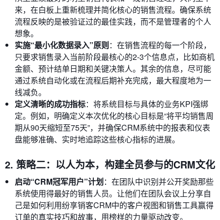
来，在白板上重新梳理并简化核心的销售流程。确保系统
流程反映的是被验证过的最佳实践，而不是管理者的个人
想象。
实施“最小化数据录入”原则
：在销售流程的每一个阶段，
只要求销售录入当前阶段最核心的2-3个信息点，比如商机
金额、预计结单日期和关键决策人。其余的信息，尽可能
通过系统自动化或在流程后期补充完成，最大程度地为一
线减负。
定义清晰的成功指标
：将系统目标与具体的业务KPI强绑
定。例如，明确定义本次优化的核心目标是“将平均销售周
期从90天缩短至75天”，并确保CRM系统中的报表和仪表
盘能够准确、实时地追踪这些核心指标的进展。
2. 策略二：以人为本，构建全员参与的CRM文化
启动“CRM冠军用户”计划
：在团队中识别并公开奖励那些
系统使用得最好的销售人员。让他们在团队会议上分享自
己是如何利用纷享销客CRM中的客户视图和销售工具赢得
订单的真实技巧和故事，用榜样的力量驱动改变。