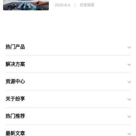
2026-8-4
|
纷享销客
热门产品
解决方案
资源中心
一、症状自查：您的大客户管理系统是
否也“病入膏肓”？
二、深度诊断：CRM项目失败的三大根
关于纷享
源分析
三、对症下药：盘活您闲置CRM系统的
热门推荐
优化方案
四、寻求专业外援：专家级诊断与优化
最新文章
服务