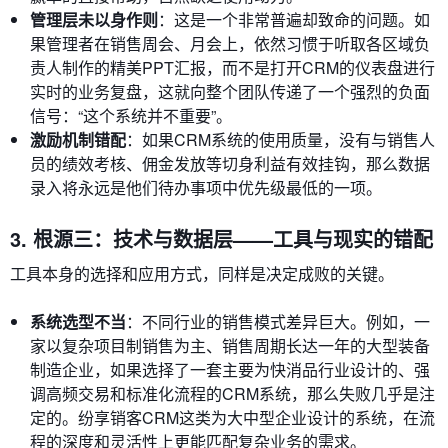
管理层未以身作则
：这是一个非常普遍却致命的问题。如
果管理者在销售周会、月会上，依然习惯于听取各区域负
责人制作的精美PPT汇报，而不是打开CRM的仪表盘进行
实时的业务复盘，这就向整个团队传递了一个强烈的负面
信号：“这个系统并不重要”。
激励机制错配
：如果CRM系统的使用质量，没有与销售人
员的绩效考核、佣金发放等切身利益有效挂钩，那么数据
录入将永远是他们待办事项中优先级最低的一项。
3. 根源三：技术与数据层——工具与现实的错配
工具本身的选择和应用方式，同样是决定成败的关键。
系统选型不当
：不同行业的销售模式差异巨大。例如，一
家以复杂项目制销售为主、销售周期长达一年的大型装备
制造企业，如果选择了一套主要为快消品行业设计的、强
调高频交易和标准化流程的CRM系统，那么失败几乎是注
定的。纷享销客CRM这类为大中型企业设计的系统，在流
程的深度和灵活性上更能匹配复杂业务的需求。