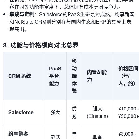
客在同等功能丰富度下，总体拥有成本更具竞争力。
集成与定制
：Salesforce的PaaS生态最为成熟，纷享销客
和NetSuite CRM则分别在与国内生态和ERP的集成上表
现突出。
3. 功能与价格横向对比总表
移
PaaS
动
价格区间
内置AI能
CRM 系统
平台
端
（年/
力
能力
体
人，约）
验
优
强大
¥10,000 -
Salesforce
强大
秀
(Einstein)
¥30,000+
纷享销客
卓
¥3,000 -
灵活
具备