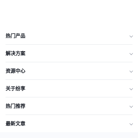
热门产品
一、 评测标准与参评产品：我们如何定
解决方案
义一款好的CRM？
二、 第一梯队深度评测：市场领导者们
资源中心
的王者之争
三、 实力竞争者分析：高性价比与差异
关于纷享
化优势
四、 细分领域佼佼者：小而美的选择
热门推荐
五、 2026年CRM系统总排名与横向对
比表
最新文章
六、 CRM系统选型终极指南：如何为
你的企业做出正确选择？