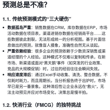
预测总是不准？
1.1. 传统预测模式的“三大硬伤”
数据孤岛严重
：销售数据在CRM，库存数据在ERP，市场
活动数据在项目表，渠道进销存数据在经销商平台……这
些数据彼此割裂，无法形成统一的分析视图。基于片面信
息做出的预测，就像盲人摸象，准确性自然无从谈起。
严重依赖经验
：很多企业的预测依赖于少数资深销售或渠
道经理的个人经验。这种模式不仅难以复制和传承，在新
市场、新渠道或面对“黑天鹅”事件（如突发的行业政策、
竞品的大规模促销）时，过往的经验往往会瞬间失效。
响应速度滞后
：通过Excel手动收集、清洗、整合数据，不
仅耗时耗力，而且周期长。当分析报告终于出炉时，市场
早已是另一番景象。这种滞后性让企业永远在“救火”，无
法主动预见并应对市场变化，决策总是慢半拍。
1.2. 快消行业（FMCG）的独特挑战