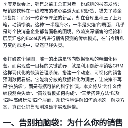
季度复盘会上，销售总监王总正对着一份尴尬的报表发愁：
畅销款饮料在一线城市的核心渠道大面积断货，错失了黄金
销售期；而另一款寄予厚望的新品，却在仓库里积压了上万
箱，动销惨淡。这种“一半是海水，一半是火焰”的局面，几乎
是每个快消品企业都曾面临的困境。依赖资深销售的经验和
层层汇总的Excel表格进行销售预测的传统模式，在当今瞬息
万变的市场中，显然已经失灵。
要打破这个怪圈，唯一的出路是转向数据驱动的精细化运
营。而实现这一目标的关键武器，就是利用像纷享销客CRM
这样现代化的快消管理系统，搭建一个动态、可视化的销售
预测数据看板。它能将分散的数据转化为洞察，让决策不再
是“拍脑袋”，而是有据可依的科学推演。本文将从“为什么传
统预测会失效”、“高效看板如何构成”、“三步搭建方法”以及
“四种高级玩法”四个层面，系统性地讲解如何落地这一解决方
案，真正让销售预测准确率实现翻倍。
一、告别拍脑袋：为什么你的销售