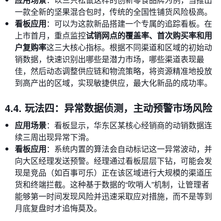
一款全新的坚果混合包时，传统的全国性铺货风险极高。
看板应用
：可以为这款新品搭建一个专属的追踪看板。在
上市首月，重点监控
试销网点的覆盖率、首次购买率和用
户复购率
这三大核心指标。根据不同渠道和区域的初始动
销数据，快速识别出哪些是潜力市场，哪些渠道表现最
佳，然后动态调整供应链和物流策略，将资源精准地投放
到高产出的区域，实现敏捷供应，最大化新品的成功率。
4.4. 玩法四：异常数据侦测，主动预警市场风险
应用场景
：看板显示，华东区某核心经销商的动销数据连
续三周出现异常下滑。
看板应用
：系统内置的算法会自动标记这一异常波动，并
向大区经理发送预警。经理通过看板层层下钻，可能会发
现是竞品（如百事可乐）正在该区域进行大规模的渠道压
货和终端拦截。这种基于数据的“吹哨人”机制，让管理者
能够第一时间发现风险并迅速采取应对措施，而不是等到
月底复盘时才追悔莫及。