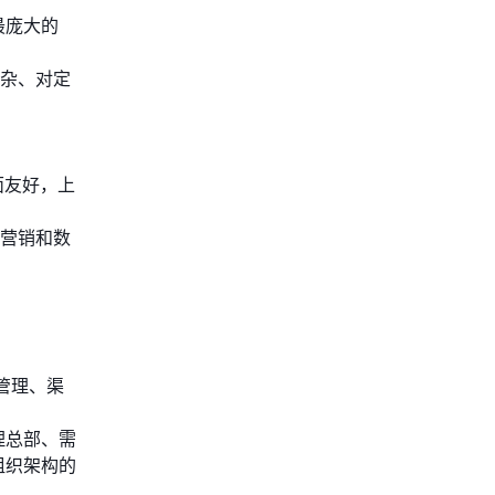
最庞大的
杂、对定
面友好，上
营销和数
管理、渠
理总部、需
组织架构的