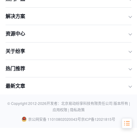
解决方案
资源中心
一、 2026年国产CRM市场格局深度洞
察
关于纷享
二、 2026国产CRM厂商Top 5综合实
力排名与剖析
热门推荐
三、 如何为你的企业选择合适的国产C
RM？
最新文章
四、 常见问题解答 (FAQ)
总结与展望：迈向智能、互联的客户关
系新纪元
© Copyright 2012-
2026
开发者：北京易动纷享科技有限责任公司 版本所有 |
应用权限 |
隐私政策
京公网安备 11010802020043号
京ICP备12021815号