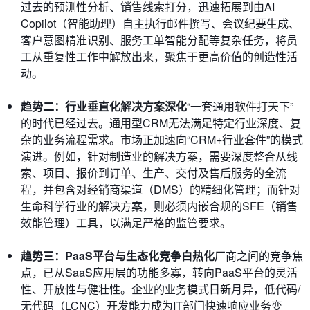
过去的预测性分析、销售线索打分，迅速拓展到由AI
Copilot（智能助理）自主执行邮件撰写、会议纪要生成、
客户意图精准识别、服务工单智能分配等复杂任务，将员
工从重复性工作中解放出来，聚焦于更高价值的创造性活
动。
趋势二：行业垂直化解决方案深化
“一套通用软件打天下”
的时代已经过去。通用型CRM无法满足特定行业深度、复
杂的业务流程需求。市场正加速向“CRM+行业套件”的模式
演进。例如，针对制造业的解决方案，需要深度整合从线
索、项目、报价到订单、生产、交付及售后服务的全流
程，并包含对经销商渠道（DMS）的精细化管理；而针对
生命科学行业的解决方案，则必须内嵌合规的SFE（销售
效能管理）工具，以满足严格的监管要求。
趋势三：PaaS平台与生态化竞争白热化
厂商之间的竞争焦
点，已从SaaS应用层的功能多寡，转向PaaS平台的灵活
性、开放性与健壮性。企业的业务模式日新月异，低代码/
无代码（LCNC）开发能力成为IT部门快速响应业务变